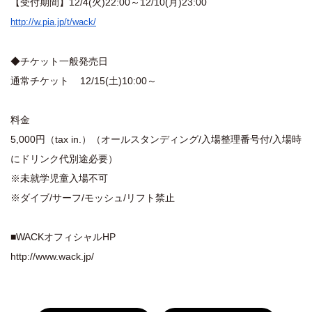
【受付期間】12/4(火)22:00～12/10(月)23:00
http://w.pia.jp/t/wack/
◆チケット一般発売日
通常チケット 12/15(土)10:00～
料金
5,000円（tax in.）（オールスタンディング/入場整理番号付/入場時
にドリンク代別途必要）
※未就学児童入場不可
※ダイブ/サーフ/モッシュ/リフト禁止
■WACKオフィシャルHP
http://www.wack.jp/