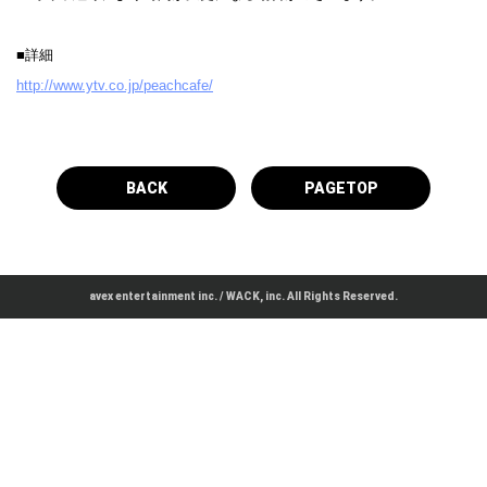
■詳細
http://www.ytv.co.jp/peachcafe/
BACK
PAGETOP
avex entertainment inc. / WACK, inc. All Rights Reserved.