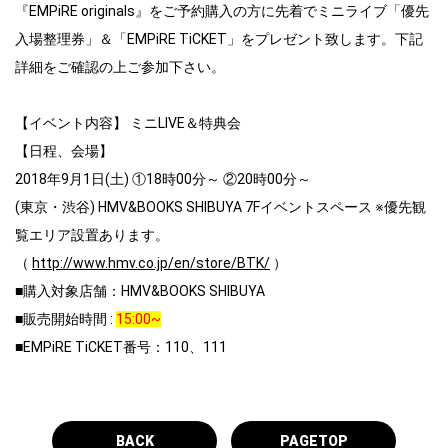
『EMPiRE originals』をご予約購入の方に先着でミニライ
ブ「優先
入場整理券」＆「EMPiRE TiCKET」をプレゼント致します。下記
詳細をご確認の上ご参加下さい。
【イベント内容】 ミニLIVE＆特典会
【日程、会場】
2018年9月1日(土) ①18時00分～ ②20時00分～
(東京・渋谷) HMV&BOOKS SHIBUYA 7Fイベントスペース ※優先観
覧エリア設置あります。
（
http://www.hmv.co.jp/en/store/BTK/
）
■購入対象店舗：HMV&BOOKS SHIBUYA
■販売開始時間 :
15:00~
■EMPiRE TiCKET番号：110、111
BACK
PAGETOP