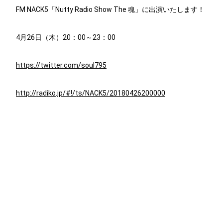
FM NACK5「Nutty Radio Show The 魂」に出演いたします！
4月26日（木）20：00～23：00
https://twitter.com/soul795
http://radiko.jp/#!/ts/NACK5/20180426200000