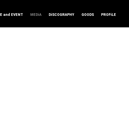
VE and EVENT
MEDiA
DiSCOGRAPHY
GOODS
PROFiLE