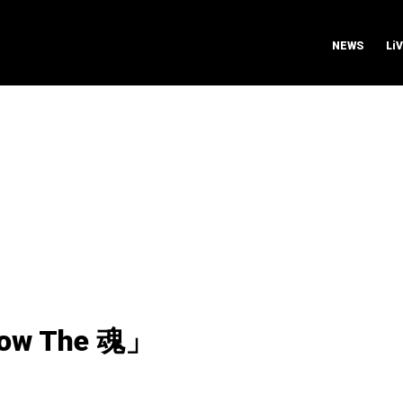
NEWS
Li
how The 魂」