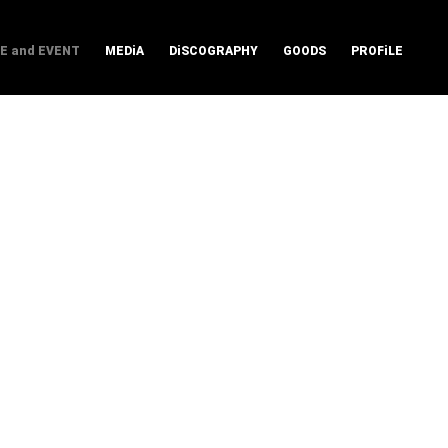
VE and EVENT
MEDiA
DiSCOGRAPHY
GOODS
PROFiLE