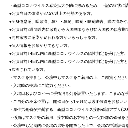
・新型コロナウイルス感染拡大予防に努めるため、下記の症状に
●公演当日の体温が37.5℃以上の発熱のある方。
●全身倦怠感、咽頭痛、鼻汁・鼻閉、味覚・嗅覚障害、眼の痛みや
●公演日前2週間以内に政府から入国制限ならびに入国後の観察期
●同居家族に感染が疑われる方がいらっしゃる方。
●個人情報をお預かりできない方。
●公演日前14日以内に新型コロナウイルスの陽性判定を受けた方。
●公演日前14日以内に新型コロナウイルスの陽性判定を受けた方
●飲酒されている方。
・マスクを持参し、公演中もマスクをご着用の上、ご鑑賞くださ
・入場時の検温にご協力ください。
・入場口およびロビーに手指消毒剤を設置いたします。こまめな
・ご自分の座席位置は、開催日から1ヶ月間は必ず保管をお願いい
・厚生労働省が推奨する、新型コロナウイルス接触確認アプリ(CO
・係員はマスク等の着用、接客時のお客様との一定距離の確保を
・公演中も定期的に会場の扉等を開放した上で、会場の空調設備