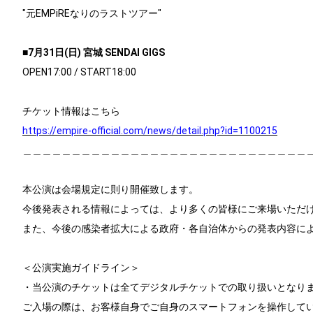
"元EMPiREなりのラストツアー"
■
7
月
31
日
(
日
)
宮城
S
ENDAI
GIGS
OPEN17:00 / START18:00
チケット情報はこちら
https://empire-official.com/news/detail.php?id=1100215
＿＿＿＿＿＿＿＿＿＿＿＿＿＿＿＿＿＿＿＿＿＿＿＿＿＿＿＿＿
本公演は会場規定に則り開催致します。
今後発表される情報によっては、より多くの皆様にご来場いただ
また、今後の感染者拡大による政府・各自治体からの発表内容に
＜公演実施ガイドライン＞
・当公演のチケットは全てデジタルチケットでの取り扱いとなり
ご入場の際は、お客様自身でご自身のスマートフォンを操作して