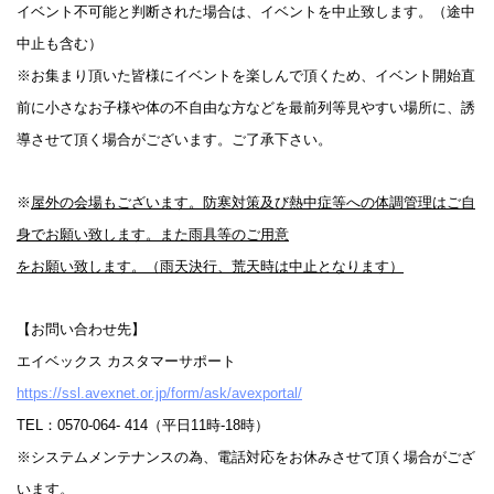
イベント不可能と判断された場合は、イベントを中止致します。（途中
中止も含む）
※お集まり頂いた皆様にイベントを楽しんで頂くため、イベント開始直
前に小さなお子様や体の不自由な方などを最前列等見やすい場所に、誘
導させて頂く場合がございます。ご了承下さい。
※
屋外の会場もございます。防寒対策及び熱中症等への体調管理はご自
身でお願い致します。また雨具等のご用意
をお願い致します。（雨天決行、荒天時は中止となります）
【お問い合わせ先】
エイベックス カスタマーサポート
https://ssl.avexnet.or.jp/form/ask/avexportal/
TEL：0570-064- 414（平日11時-18時）
※システムメンテナンスの為、電話対応をお休みさせて頂く場合がござ
います。