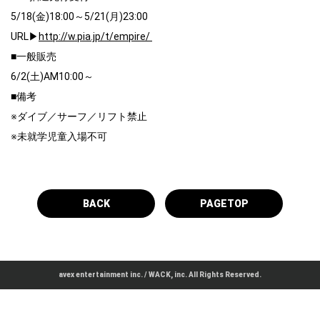
5/18(金)18:00～5/21(月)23:00
URL▶
http://w.pia.jp/t/empire/
■一般販売
6/2(土)AM10:00～
■備考
※ダイブ／サーフ／リフト禁止
※未就学児童入場不可
BACK
PAGETOP
avex entertainment inc. / WACK, inc. All Rights Reserved.